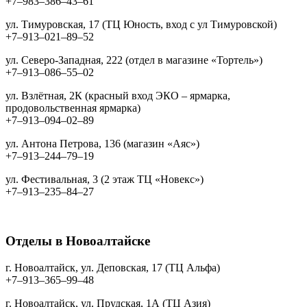
+7‒983‒386‒43‒61
ул. Тимуровская, 17 (ТЦ Юность, вход с ул Тимуровской)
+7‒913‒021‒89‒52
ул. Северо-Западная, 222 (отдел в магазине «Тортель»)
+7‒913‒086‒55‒02
ул. Взлётная, 2К (красный вход ЭКО – ярмарка,
продовольственная ярмарка)
+7‒913‒094‒02‒89
ул. Антона Петрова, 136 (магазин «Аяс»)
+7‒913‒244‒79‒19
ул. Фестивальная, 3 (2 этаж ТЦ «Новекс»)
+7‒913‒235‒84‒27
Отделы в Новоалтайске
г. Новоалтайск, ул. Деповская, 17 (ТЦ Альфа)
+7‒913‒365‒99‒48
г. Новоалтайск, ул. Прудская, 1А (ТЦ Азия)