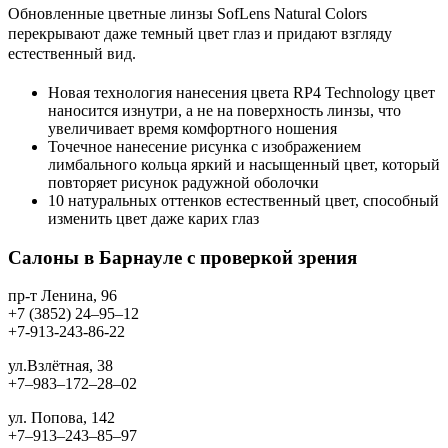
Обновленные цветные линзы SofLens Natural Colors
перекрывают даже темный цвет глаз и придают взгляду
естественный вид.
Новая технология нанесения цвета RP4 Technology цвет
наносится изнутри, а не на поверхность линзы, что
увеличивает время комфортного ношения
Точечное нанесение рисунка с изображением
лимбального кольца яркий и насыщенный цвет, который
повторяет рисунок радужной оболочки
10 натуральных оттенков естественный цвет, способный
изменить цвет даже карих глаз
Салоны в Барнауле с проверкой зрения
пр-т Ленина, 96
+7 (3852) 24‒95‒12
+7-913-243-86-22
ул.Взлётная, 38
+7‒983‒172‒28‒02
ул. Попова, 142
+7‒913‒243‒85‒97