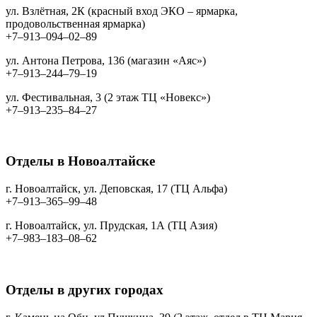
ул. Взлётная, 2К (красный вход ЭКО – ярмарка,
продовольственная ярмарка)
+7‒913‒094‒02‒89
ул. Антона Петрова, 136 (магазин «Аяс»)
+7‒913‒244‒79‒19
ул. Фестивальная, 3 (2 этаж ТЦ «Новекс»)
+7‒913‒235‒84‒27
Отделы в Новоалтайске
г. Новоалтайск, ул. Деповская, 17 (ТЦ Альфа)
+7‒913‒365‒99‒48
г. Новоалтайск, ул. Прудская, 1А (ТЦ Азия)
+7‒983‒183‒08‒62
Отделы в других городах