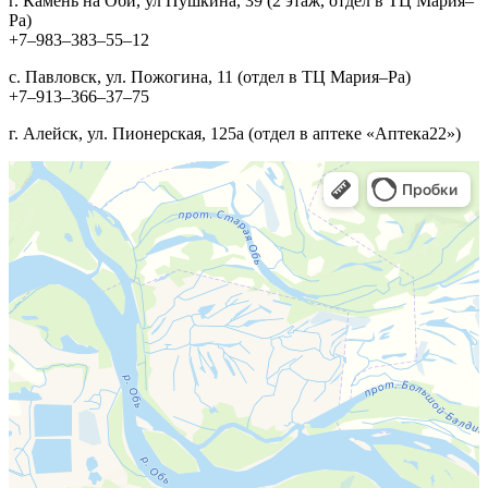
г. Камень на Оби, ул Пушкина, 39 (2 этаж, отдел в ТЦ Мария–
Ра)
+7‒983‒383‒55‒12
с. Павловск, ул. Пожогина, 11 (отдел в ТЦ Мария–Ра)
+7‒913‒366‒37‒75
г. Алейск, ул. Пионерская, 125а (отдел в аптеке «Аптека22»)