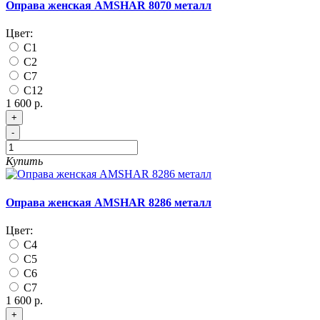
Оправа женская AMSHAR 8070 металл
Цвет:
C1
C2
C7
C12
1 600 р.
+
-
Купить
Оправа женская AMSHAR 8286 металл
Цвет:
C4
C5
C6
C7
1 600 р.
+