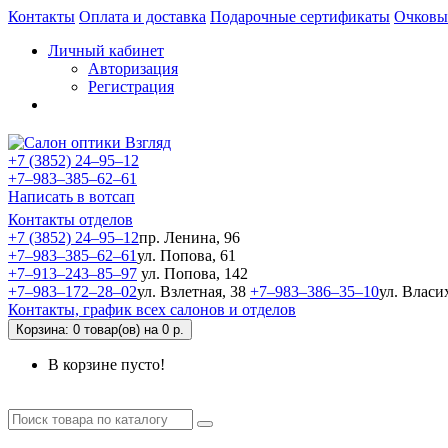
Контакты
Оплата и доставка
Подарочные сертификаты
Очковы
Личный кабинет
Авторизация
Регистрация
+7 (3852) 24‒95‒12
+7‒983‒385‒62‒61
Написать в вотсап
Контакты отделов
+7 (3852) 24‒95‒12
пр. Ленина, 96
+7‒983‒385‒62‒61
ул. Попова, 61
+7‒913‒243‒85‒97
ул. Попова, 142
+7‒983‒172‒28‒02
ул. Взлетная, 38
+7‒983‒386‒35‒10
ул. Власи
Контакты, график всех салонов и отделов
Корзина
: 0 товар(ов) на 0 р.
В корзине пусто!