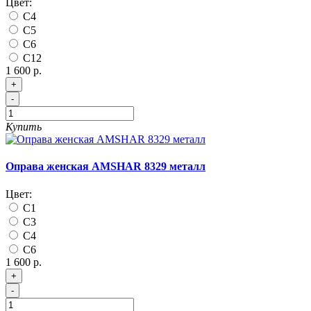
Цвет:
C4
C5
C6
C12
1 600 р.
+
-
Купить
Оправа женская AMSHAR 8329 металл
Цвет:
C1
C3
C4
C6
1 600 р.
+
-