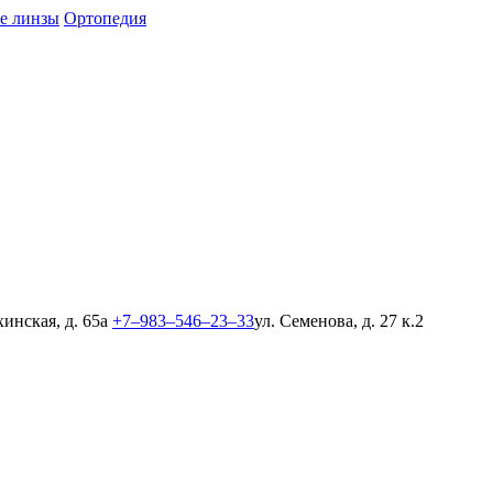
е линзы
Ортопедия
хинская, д. 65а
+7‒983‒546‒23‒33
ул. Семенова, д. 27 к.2