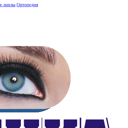
е линзы
Ортопедия