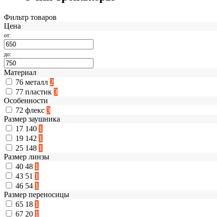
Фильтр товаров
Цена
от:
до:
Материал
76
металл
2
77
пластик
3
Особенности
72
флекс
3
Размер заушника
17
140
1
19
142
1
25
148
1
Размер линзы
40
48
1
43
51
1
46
54
1
Размер переносицы
65
18
1
67
20
1