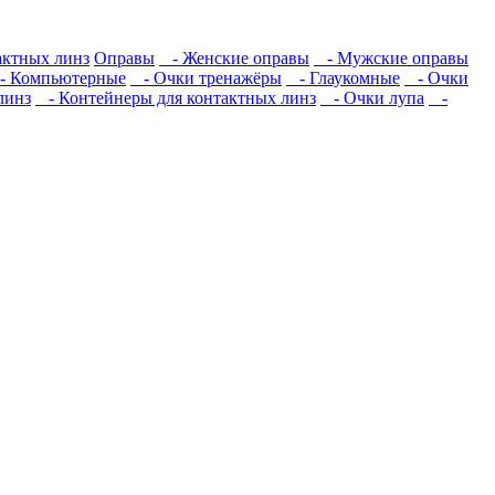
актных линз
Оправы
- Женские оправы
- Мужские оправы
 Компьютерные
- Очки тренажёры
- Глаукомные
- Очки
линз
- Контейнеры для контактных линз
- Очки лупа
-