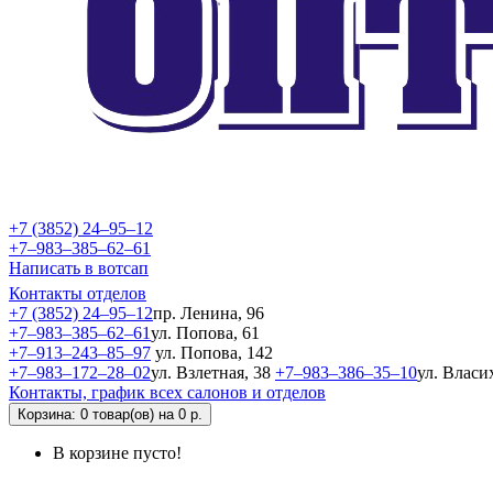
+7 (3852) 24‒95‒12
+7‒983‒385‒62‒61
Написать в вотсап
Контакты отделов
+7 (3852) 24‒95‒12
пр. Ленина, 96
+7‒983‒385‒62‒61
ул. Попова, 61
+7‒913‒243‒85‒97
ул. Попова, 142
+7‒983‒172‒28‒02
ул. Взлетная, 38
+7‒983‒386‒35‒10
ул. Власи
Контакты, график всех салонов и отделов
Корзина
: 0 товар(ов) на 0 р.
В корзине пусто!