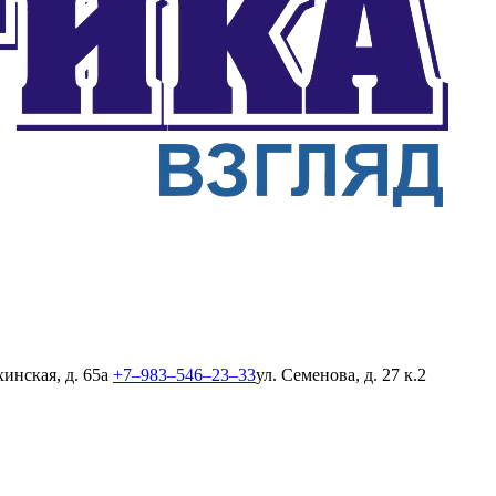
хинская, д. 65а
+7‒983‒546‒23‒33
ул. Семенова, д. 27 к.2