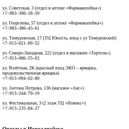
ул. Советская, 3 (отдел в аптеке «Фармакопейка»)
+7‒983‒386‒18‒50
ул. Георгиева, 57 (отдел в аптеке «Фармакопейка»)
+7‒983‒386‒43‒61
ул. Тимуровская, 17 (ТЦ Юность, вход с ул Тимуровской)
+7‒913‒021‒89‒52
ул. Северо-Западная, 222 (отдел в магазине «Тортель»)
+7‒913‒086‒55‒02
ул. Взлётная, 2К (красный вход ЭКО – ярмарка,
продовольственная ярмарка)
+7‒913‒094‒02‒89
ул. Антона Петрова, 136 (магазин «Аяс»)
+7‒913‒244‒79‒19
ул. Фестивальная, 3 (2 этаж ТЦ «Новекс»)
+7‒913‒235‒84‒27
Отделы в Новоалтайске