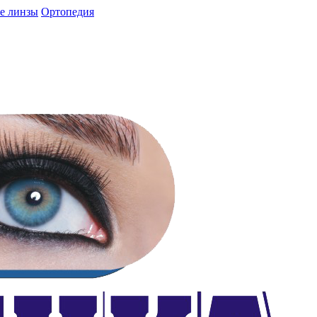
е линзы
Ортопедия