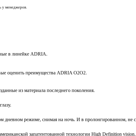
ь у менеджеров.
ные в линейке ADRIA.
ервые оценить преимущества ADRIA O2O2.
зданные из материала последнего поколения.
лазу.
дневном режиме, снимая на ночь. И в пролонгированном, не сн
ериканской запатентованной технологии High Definition visio