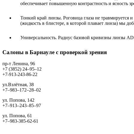
обеспечивает повышенную контрастность и ясность зре
Тонкий край линзы. Роговица глаза не травмируется и
(жидкость в блистере, в которой плавает линза) мы до
Универсальность. Радиус базовой кривизны линзы ADR
Салоны в Барнауле с проверкой зрения
пр-т Ленина, 96
+7 (3852) 24‒95‒12
+7-913-243-86-22
ул.Взлётная, 38
+7‒983‒172‒28‒02
ул. Попова, 142
+7‒913‒243‒85‒97
ул. Попова, 61
+7‒983-385-62-61