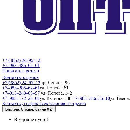
+7 (3852) 24‒95‒12
+7‒983‒385‒62‒61
Написать в вотсап
Контакты отделов
+7 (3852) 24‒95‒12
пр. Ленина, 96
+7‒983‒385‒62‒61
ул. Попова, 61
+7‒913‒243‒85‒97
ул. Попова, 142
+7‒983‒172‒28‒02
ул. Взлетная, 38
+7‒983‒386‒35‒10
ул. Власи
Контакты, график всех салонов и отделов
Корзина
: 0 товар(ов) на 0 р.
В корзине пусто!