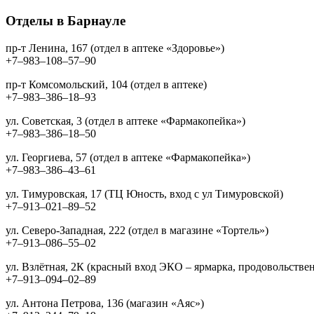
Отделы в Барнауле
пр-т Ленина, 167 (отдел в аптеке «Здоровье»)
+7‒983‒108‒57‒90
пр-т Комсомольский, 104 (отдел в аптеке)
+7‒983‒386‒18‒93
ул. Советская, 3 (отдел в аптеке «Фармакопейка»)
+7‒983‒386‒18‒50
ул. Георгиева, 57 (отдел в аптеке «Фармакопейка»)
+7‒983‒386‒43‒61
ул. Тимуровская, 17 (ТЦ Юность, вход с ул Тимуровской)
+7‒913‒021‒89‒52
ул. Северо-Западная, 222 (отдел в магазине «Тортель»)
+7‒913‒086‒55‒02
ул. Взлётная, 2К (красный вход ЭКО – ярмарка, продовольстве
+7‒913‒094‒02‒89
ул. Антона Петрова, 136 (магазин «Аяс»)