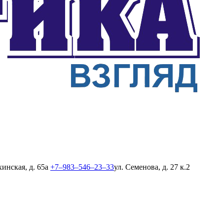
хинская, д. 65а
+7‒983‒546‒23‒33
ул. Семенова, д. 27 к.2