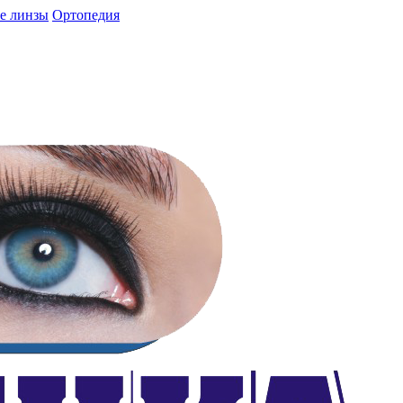
е линзы
Ортопедия