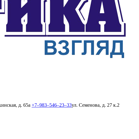
хинская, д. 65а
+7‒983‒546‒23‒33
ул. Семенова, д. 27 к.2