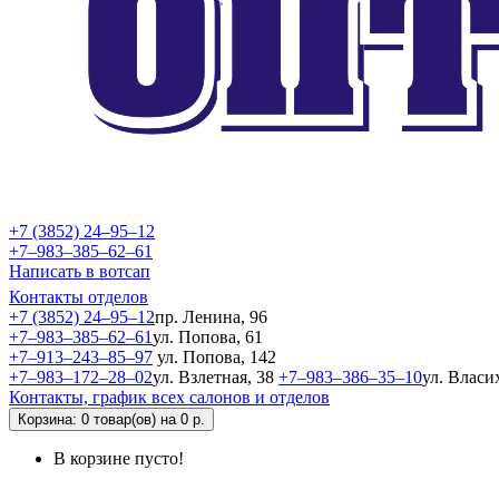
+7 (3852) 24‒95‒12
+7‒983‒385‒62‒61
Написать в вотсап
Контакты отделов
+7 (3852) 24‒95‒12
пр. Ленина, 96
+7‒983‒385‒62‒61
ул. Попова, 61
+7‒913‒243‒85‒97
ул. Попова, 142
+7‒983‒172‒28‒02
ул. Взлетная, 38
+7‒983‒386‒35‒10
ул. Власи
Контакты, график всех салонов и отделов
Корзина
: 0 товар(ов) на 0 р.
В корзине пусто!